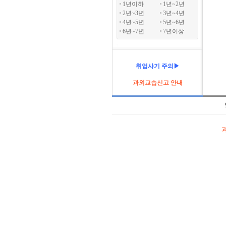
1년이하
1년~2년
2년~3년
3년~4년
4년~5년
5년~6년
6년~7년
7년이상
취업사기 주의▶
과외교습신고 안내