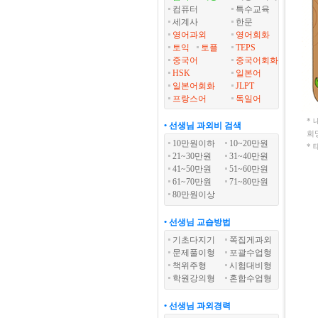
컴퓨터
특수교육
세계사
한문
영어과외
영어회화
토익
토플
TEPS
중국어
중국어회화
HSK
일본어
일본어회화
JLPT
프랑스어
독일어
*
• 선생님 과외비 검색
희
10만원이하
10~20만원
*
21~30만원
31~40만원
41~50만원
51~60만원
61~70만원
71~80만원
80만원이상
• 선생님 교습방법
기초다지기
쪽집게과외
문제풀이형
포괄수업형
책위주형
시험대비형
학원강의형
혼합수업형
• 선생님 과외경력