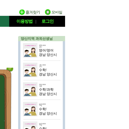
이용방법
|
로그인
양산지역 과외선생님
문**
영어/영어
경남 양산시
조**
수학/
경남 양산시
정**
수학/과학
경남 양산시
박**
수학/
경남 양산시
박**
수학/