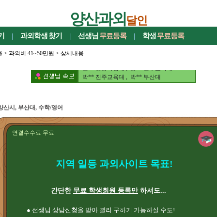
양산과외
달인
기
|
과외학생
찾기
|
선생님
무료등록
|
학생
무료등록
울
>
과외비 41~50만원
> 상세내용
이** 경상국립대 , 우** 경상국립대
신** 경상국립대 , 강** 진주교육대
박** 진주교육대 , 박** 부산대
서** 아오야마가쿠인대 , 박** 진주교육대
구** 경상국립대 , 노** 충남대
정** 경상국립대 , 이** 경상국립대
양산시, 부산대, 수학/영어
문** 부산대
이** 경상국립대 , 우** 경상국립대
신** 경상국립대 , 강** 진주교육대
연결수수료 무료
박** 진주교육대 , 박** 부산대
서** 아오야마가쿠인대 , 박** 진주교육대
구** 경상국립대 , 노** 충남대
지역 일등 과외사이트 목표!
정** 경상국립대 , 이** 경상국립대
문** 부산대
간단한
무료 학생회원 등록만
하셔도...
● 선생님 상담신청을 받아 빨리 구하기 가능하실 수도!