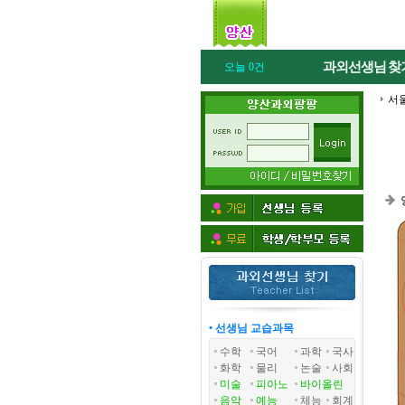
과외선생님
찾
오늘 0건
서
• 선생님 교습과목
수학
국어
과학
국사
화학
물리
논술
사회
미술
피아노
바이올린
음악
예능
체능
회계