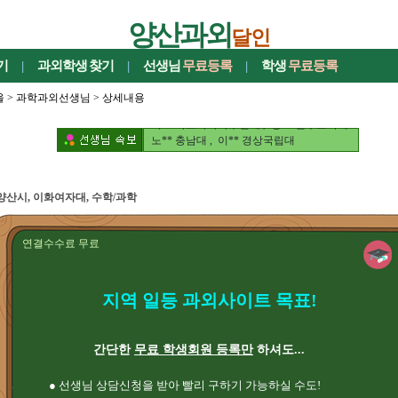
양산과외
달인
구** 경상국립대 , 우** 경상국립대
기
|
과외학생
찾기
|
선생님
무료등록
|
학생
무료등록
이** 경상국립대 , 박** 진주교육대
정** 경상국립대 , 신** 경상국립대
울
>
과학과외선생님
> 상세내용
문** 부산대 , 박** 부산대
서** 아오야마가쿠인대 , 강** 진주교육대
노** 충남대 , 이** 경상국립대
박** 진주교육대
구** 경상국립대 , 우** 경상국립대
이** 경상국립대 , 박** 진주교육대
양산시, 이화여자대, 수학/과학
정** 경상국립대 , 신** 경상국립대
문** 부산대 , 박** 부산대
서** 아오야마가쿠인대 , 강** 진주교육대
연결수수료 무료
노** 충남대 , 이** 경상국립대
박** 진주교육대
지역 일등 과외사이트 목표!
간단한
무료 학생회원 등록만
하셔도...
● 선생님 상담신청을 받아 빨리 구하기 가능하실 수도!