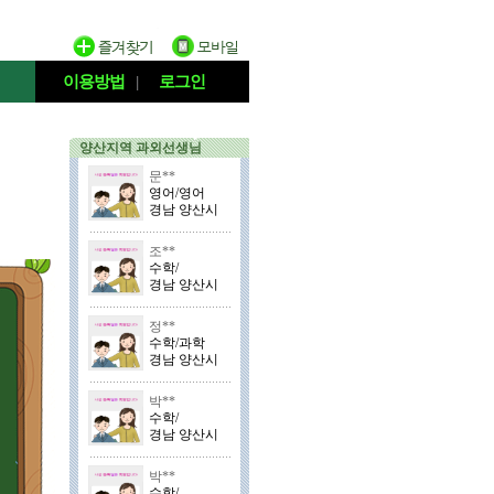
이용방법
|
로그인
양산지역 과외선생님
문**
영어/영어
경남 양산시
조**
수학/
경남 양산시
정**
수학/과학
경남 양산시
박**
수학/
경남 양산시
박**
수학/