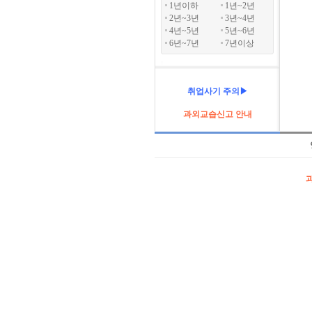
1년이하
1년~2년
2년~3년
3년~4년
4년~5년
5년~6년
6년~7년
7년이상
취업사기 주의▶
과외교습신고 안내