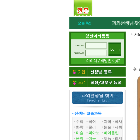
과외선생님
찾
오늘 0건
서
• 선생님 교습과목
수학
국어
과학
국사
화학
물리
논술
사회
미술
피아노
바이올린
음악
예능
체능
회계