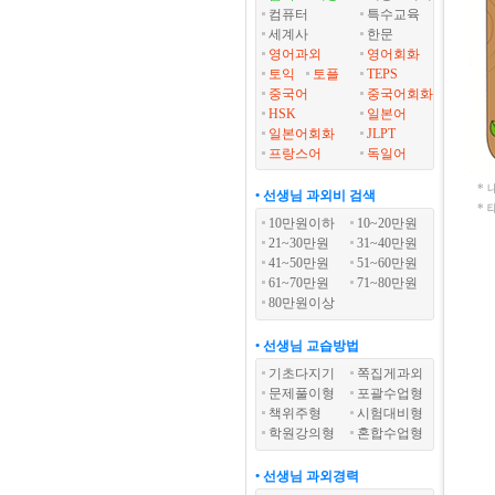
컴퓨터
특수교육
세계사
한문
영어과외
영어회화
토익
토플
TEPS
중국어
중국어회화
HSK
일본어
일본어회화
JLPT
프랑스어
독일어
*
• 선생님 과외비 검색
*
10만원이하
10~20만원
21~30만원
31~40만원
41~50만원
51~60만원
61~70만원
71~80만원
80만원이상
• 선생님 교습방법
기초다지기
쪽집게과외
문제풀이형
포괄수업형
책위주형
시험대비형
학원강의형
혼합수업형
• 선생님 과외경력