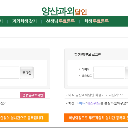
양산과외
달인
기
|
과외학생
찾기
|
선생님
무료등록
|
학생
무료등록
?
- 아직 양산과외달인 학생이 아니신가요?
아이디
패스워드
요?
- 학생
/
를 분실하셨다구요?