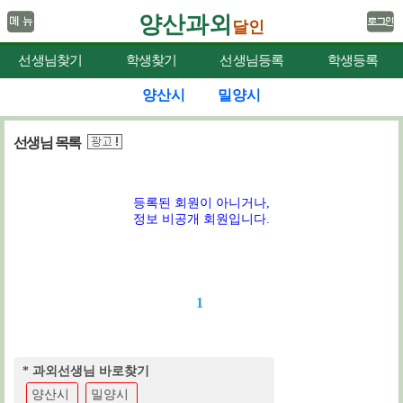
양산과외
달인
선생님찾기
학생찾기
선생님등록
학생등록
양산시
밀양시
선생님 목록
등록된 회원이 아니거나,
정보 비공개 회원입니다.
1
* 과외선생님 바로찾기
양산시
밀양시