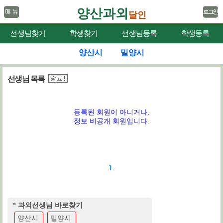
양산과외
달인
선생님찾기
학생찾기
선생님등록
학생등록
양산시
밀양시
선생님 목록
등록된 회원이 아니거나,
정보 비공개 회원입니다.
1
* 과외선생님 바로찾기
양산시
밀양시