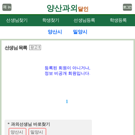
양산과외
달인
선생님찾기
학생찾기
선생님등록
학생등록
양산시
밀양시
선생님 목록
등록된 회원이 아니거나,
정보 비공개 회원입니다.
1
* 과외선생님 바로찾기
양산시
밀양시