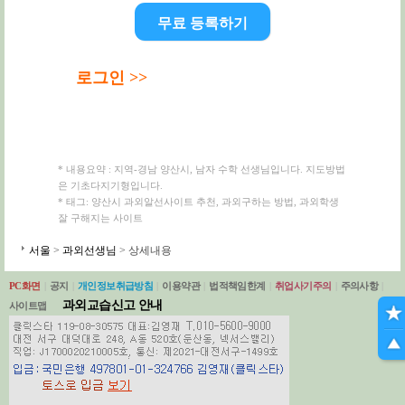
무료 등록하기
로그인 >>
* 내용요약 : 지역-경남 양산시, 남자 수학 선생님입니다. 지도방법
은 기초다지기형입니다.
* 태그: 양산시 과외알선사이트 추천, 과외구하는 방법, 과외학생
잘 구해지는 사이트
서울
>
과외선생님
> 상세내용
PC화면
|
공지
|
개인정보취급방침
|
이용약관
|
법적책임한계
|
취업사기주의
|
주의사항
|
과외교습신고 안내
사이트맵